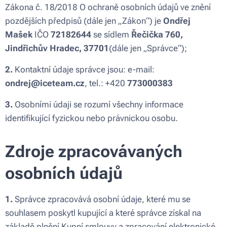
Zákona č. 18/2018 O ochraně osobních údajů ve znění
pozdějších předpisů (dále jen „Zákon“) je
Ondřej
Mašek
IČO
72182644
se sídlem
Řečička 760,
Jindřichův Hradec, 37701
(dále jen „Správce“);
2.
Kontaktní údaje správce jsou: e-mail:
ondrej@iceteam.cz
, tel.: +420
773000383
3.
Osobními údaji se rozumí všechny informace
identifikující fyzickou nebo právnickou osobu.
Zdroje zpracovávaných
osobních údajů
1.
Správce zpracovává osobní údaje, které mu se
souhlasem poskytl kupující a které správce získal na
základě plnění Kupní smlouvy a zpracování elektronické