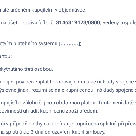
 místě určeném kupujícím v objednávce;
na účet prodávajícího č.
3146319173/0800
, vedený u spol
ictvím platebního systému
[………..]
;
artou;
skytnutého třetí osobou.
upující povinen zaplatit prodávajícímu také náklady spojené
ýslovně jinak, rozumí se dále kupní cenou i náklady spojené
upujícího zálohu či jinou obdobnou platbu. Tímto není dotče
vinnosti uhradit kupní cenu zboží předem.
 či v případě platby na dobírku je kupní cena splatná při přev
na splatná do 3 dnů od uzavření kupní smlouvy.