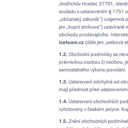
Jindřichův Hradec 37701, identi
souladu s ustanovením § 1751 od
„občanský zákoník“) vzájemná pr
jen „kupní smlouva“) uzavírané m
obchodu prodávajícího. Interne
iceteam.cz
(dále jen „webová st
1.2.
Obchodní podmínky se nevzta
právnickou osobou či osobou, je
samostatného výkonu povolání.
1.3.
Ustanovení odchylná od obc
mají přednost před ustanovení
1.4.
Ustanovení obchodních podm
vyhotoveny v českém jazyce. Kup
1.5.
Znění obchodních podmínek 