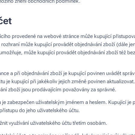
chozího znění obchodních podmínek.
čet
jícího provedené na webové stránce může kupující přistupov
 rozhraní může kupující provádět objednávání zboží (dále jen 
umožňuje, může kupující provádět objednávání zboží též be
ánce a při objednávání zboží je kupující povinen uvádět sprá
u je kupující při jakékoliv jejich změně povinen aktualizova
vání zboží jsou prodávajícím považovány za správné.
u je zabezpečen uživatelským jménem a heslem. Kupující je 
řístupu do jeho uživatelského účtu.
nit využívání uživatelského účtu třetím osobám.