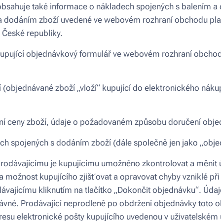
sahuje také informace o nákladech spojených s balením a 
a dodáním zboží uvedené ve webovém rozhraní obchodu platí
 České republiky.
 kupující objednávkový formulář ve webovém rozhraní obcho
(objednávané zboží „vloží“ kupující do elektronického nák
ní ceny zboží, údaje o požadovaném způsobu doručení obje
ch spojených s dodáním zboží (dále společně jen jako „obje
rodávajícímu je kupujícímu umožněno zkontrolovat a měnit 
 na možnost kupujícího zjišťovat a opravovat chyby vzniklé př
ávajícímu kliknutím na tlačítko „Dokončit objednávku“. Úda
vné. Prodávající neprodleně po obdržení objednávky toto o
resu elektronické pošty kupujícího uvedenou v uživatelském ú