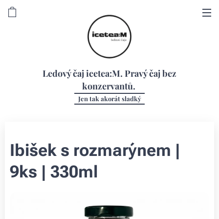
Ledový čaj icetea:M. Pravý čaj bez
konzervantů.
Jen tak akorát sladký
Ibišek s rozmarýnem |
9ks | 330ml