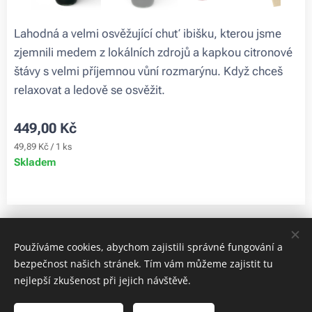
Lahodná a velmi osvěžující chuť ibišku, kterou jsme
zjemnili medem z lokálních zdrojů a kapkou citronové
štávy s velmi příjemnou vůní rozmarýnu. Když chceš
relaxovat a ledově se osvěžit.
449,00
Kč
49,89 Kč / 1 ks
Skladem
Obrázky poskytl
Pexels
Používáme cookies, abychom zajistili správné fungování a
bezpečnost našich stránek. Tím vám můžeme zajistit tu
Cookies
nejlepší zkušenost při jejich návštěvě.